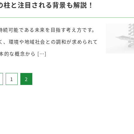
の柱と注目される背景も解説！
持続可能である未来を目指す考え方です。
く、環境や地域社会との調和が求められて
的な概念から […]
1
2